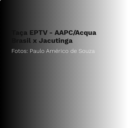
Taça EPTV - AAPC/Acqua
Brasil x Jacutinga
Fotos: Paulo Américo de Souza